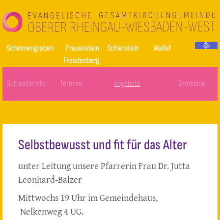
Schelmengraben
Frauenstein
Schierstein
Walluf
Freudenberg
Gottesdienste
Termine
Angebote
Gemeinde
Selbstbewusst und fit für das Alter
unter Leitung unsere Pfarrerin Frau Dr. Jutta
Leonhard-Balzer
Mittwochs 19 Uhr im Gemeindehaus,
Nelkenweg 4 UG.