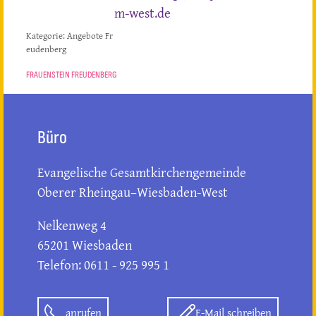
m-west.de
Kategorie:
Angebote Fr
eudenberg
FRAUENSTEIN FREUDENBERG
Büro
Evangelische Gesamtkirchengemeinde
Oberer Rheingau–Wiesbaden-West
Nelkenweg 4
65201 Wiesbaden
Telefon: 0611 - 925 995 1
anrufen
E-Mail schreiben